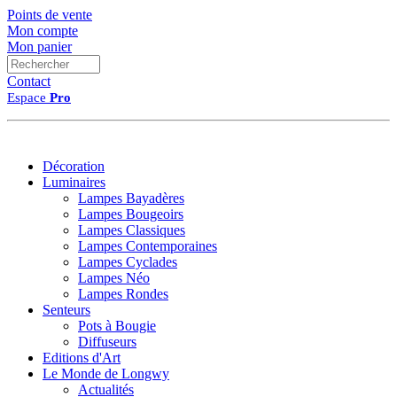
Points de vente
Mon compte
Mon panier
Contact
Espace
Pro
Décoration
Luminaires
Lampes Bayadères
Lampes Bougeoirs
Lampes Classiques
Lampes Contemporaines
Lampes Cyclades
Lampes Néo
Lampes Rondes
Senteurs
Pots à Bougie
Diffuseurs
Editions d'Art
Le Monde de Longwy
Actualités