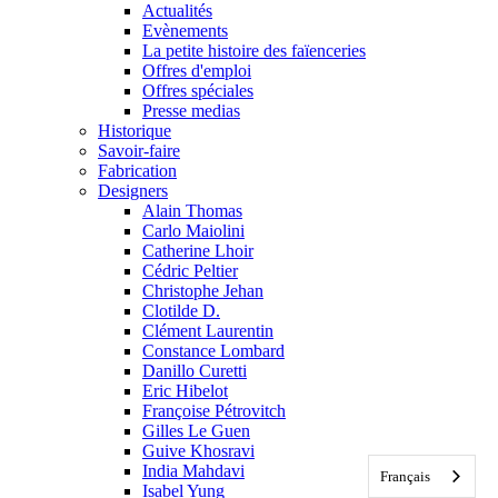
Actualités
Evènements
La petite histoire des faïenceries
Offres d'emploi
Offres spéciales
Presse medias
Historique
Savoir-faire
Fabrication
Designers
Alain Thomas
Carlo Maiolini
Catherine Lhoir
Cédric Peltier
Christophe Jehan
Clotilde D.
Clément Laurentin
Constance Lombard
Danillo Curetti
Eric Hibelot
Françoise Pétrovitch
Gilles Le Guen
Guive Khosravi
India Mahdavi
Français
Isabel Yung