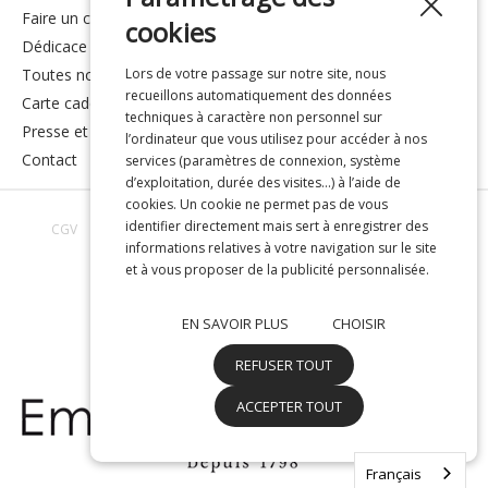
faire un cadeau
cookies
dédicace
toutes nos réponses
Lors de votre passage sur notre site, nous
recueillons automatiquement des données
carte cadeau
techniques à caractère non personnel sur
presse et média
l’ordinateur que vous utilisez pour accéder à nos
contact
services (paramètres de connexion, système
d’exploitation, durée des visites…) à l’aide de
cookies. Un cookie ne permet pas de vous
identifier directement mais sert à enregistrer des
CGV
Avis clients
Toutes nos réponses
À propos de nous
informations relatives à votre navigation sur le site
Confidentialité
Mentions légales
et à vous proposer de la publicité personnalisée.
EN SAVOIR PLUS
CHOISIR
REFUSER TOUT
ACCEPTER TOUT
Français