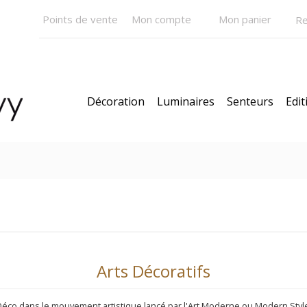
Points de vente
Mon compte
Mon panier
Décoration
Luminaires
Senteurs
Edit
CK
Modèles
Nouveautés
Nos Bestsellers
Car
Arts Décoratifs
Déco dans le mouvement artistique lancé par l'Art Moderne ou Modern Style