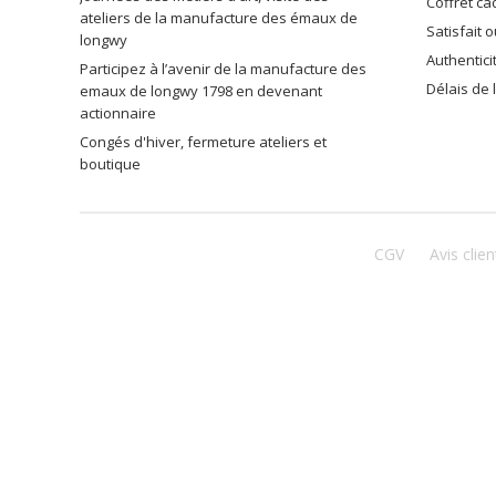
coffret c
ateliers de la manufacture des émaux de
satisfait
longwy
authentic
participez à l’avenir de la manufacture des
délais de
emaux de longwy 1798 en devenant
actionnaire
congés d'hiver, fermeture ateliers et
boutique
CGV
Avis clien