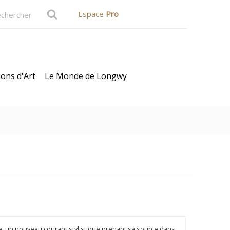
Espace
Pro
ions d'Art
Le Monde de Longwy
te Cadeau
, un nouveau courant stylistique prenant sa source dans