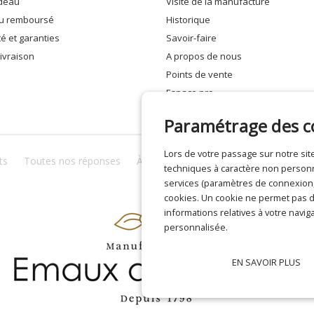
adeau
visite de la manufacture
 ou remboursé
historique
ité et garanties
savoir-faire
 livraison
a propos de nous
points de vente
espace pro
Paramétrage des c
Lors de votre passage sur notre s
ts
Toutes nos réponses
À propos de nous
Confidentialité
techniques à caractère non personne
services (paramètres de connexion, 
cookies. Un cookie ne permet pas de
informations relatives à votre naviga
personnalisée.
EN SAVOIR PLUS