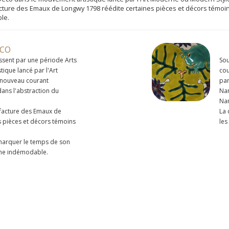
acture des Emaux de Longwy 1798 réédite certaines pièces et décors témoins 
ble.
ÉCO
ssent par une période Arts
Sou
ique lancé par l'Art
cou
 nouveau courant
par
dans l'abstraction du
Nan
Nan
ufacture des Emaux de
La 
s pièces et décors témoins
les
 marquer le temps de son
sme indémodable.