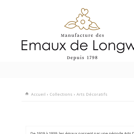
EN STO
Accueil
›
Collections
›
Arts Décoratifs
De 1919 à 1939, les émaux passent par une période Arts 