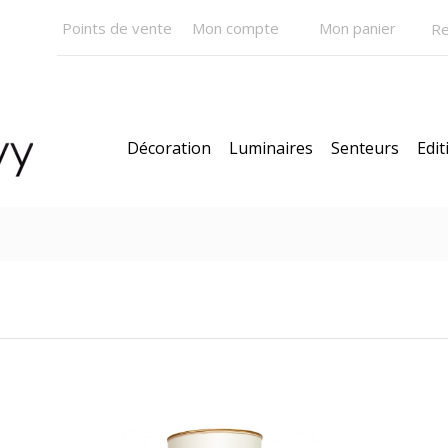
Points de vente
Mon compte
Mon panier
Décoration
Luminaires
Senteurs
Edit
CK
Modèles
Nouveautés
Nos Bestsellers
Car