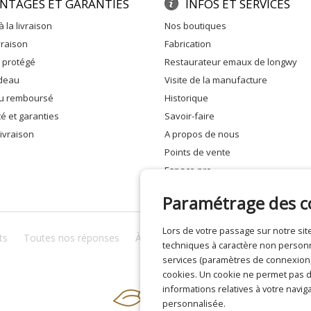
NTAGES ET GARANTIES
INFOS ET SERVICES
à la livraison
nos boutiques
ivraison
fabrication
e protégé
restaurateur emaux de longwy
adeau
visite de la manufacture
 ou remboursé
historique
ité et garanties
savoir-faire
 livraison
a propos de nous
points de vente
espace pro
Paramétrage des c
Lors de votre passage sur notre s
ts
Toutes nos réponses
À propos de nous
Confidentialité
techniques à caractère non personne
services (paramètres de connexion, 
cookies. Un cookie ne permet pas de
informations relatives à votre naviga
personnalisée.