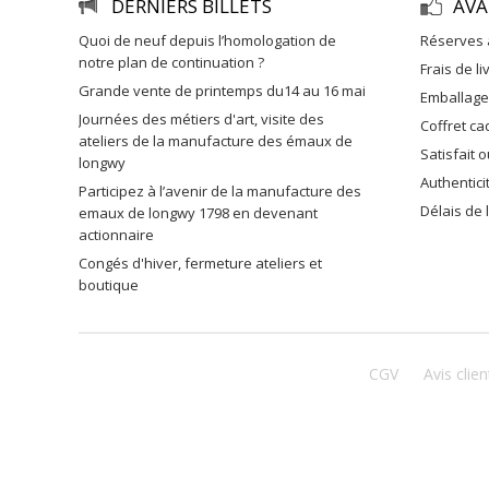
DERNIERS BILLETS
AVA
quoi de neuf depuis l’homologation de
réserves 
notre plan de continuation ?
frais de l
grande vente de printemps du14 au 16 mai
emballag
journées des métiers d'art, visite des
coffret c
ateliers de la manufacture des émaux de
satisfait
longwy
authentic
participez à l’avenir de la manufacture des
délais de
emaux de longwy 1798 en devenant
actionnaire
congés d'hiver, fermeture ateliers et
boutique
CGV
Avis clien