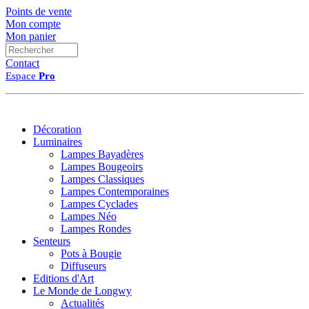
Points de vente
Mon compte
Mon panier
Contact
Espace
Pro
Décoration
Luminaires
Lampes Bayadères
Lampes Bougeoirs
Lampes Classiques
Lampes Contemporaines
Lampes Cyclades
Lampes Néo
Lampes Rondes
Senteurs
Pots à Bougie
Diffuseurs
Editions d'Art
Le Monde de Longwy
Actualités