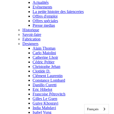
Actualités
Evènements
La petite histoire des faïenceries
Offres d'emploi
Offres spéciales
Presse medias
Historique
Savoir-faire
Fabrication
Designers
Alain Thomas
Carlo Maiolini
Catherine Lhoir
Cédric Peltier
Christophe Jehan
Clotilde D.
Clément Laurentin
Constance Lombard
Danillo Curetti
Eric Hibelot
Françoise Pétrovitch
Gilles Le Guen
Guive Khosravi
India Mahdavi
Français
Isabel Yung