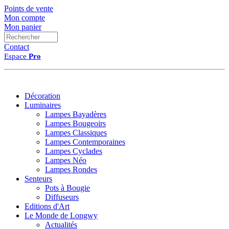
Points de vente
Mon compte
Mon panier
Contact
Espace
Pro
Décoration
Luminaires
Lampes Bayadères
Lampes Bougeoirs
Lampes Classiques
Lampes Contemporaines
Lampes Cyclades
Lampes Néo
Lampes Rondes
Senteurs
Pots à Bougie
Diffuseurs
Editions d'Art
Le Monde de Longwy
Actualités