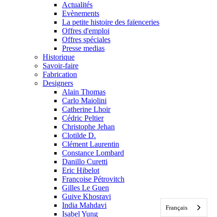
Actualités
Evènements
La petite histoire des faïenceries
Offres d'emploi
Offres spéciales
Presse medias
Historique
Savoir-faire
Fabrication
Designers
Alain Thomas
Carlo Maiolini
Catherine Lhoir
Cédric Peltier
Christophe Jehan
Clotilde D.
Clément Laurentin
Constance Lombard
Danillo Curetti
Eric Hibelot
Françoise Pétrovitch
Gilles Le Guen
Guive Khosravi
India Mahdavi
Français
Isabel Yung