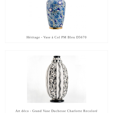
Héritage - Vase à Col PM Bleu D5670
Art déco - Grand Vase Duchesse Charlotte Recoloré