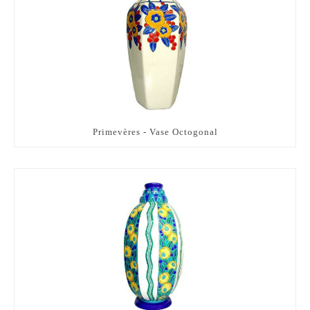
Primevères - Vase Octogonal