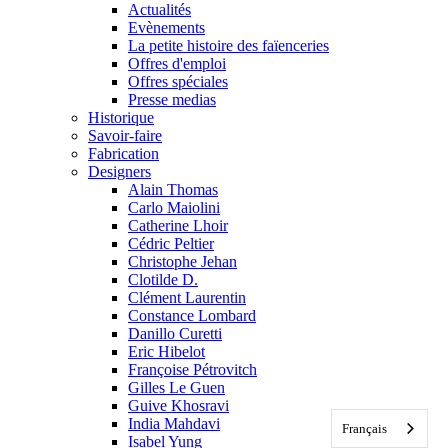
Actualités
Evènements
La petite histoire des faïenceries
Offres d'emploi
Offres spéciales
Presse medias
Historique
Savoir-faire
Fabrication
Designers
Alain Thomas
Carlo Maiolini
Catherine Lhoir
Cédric Peltier
Christophe Jehan
Clotilde D.
Clément Laurentin
Constance Lombard
Danillo Curetti
Eric Hibelot
Françoise Pétrovitch
Gilles Le Guen
Guive Khosravi
India Mahdavi
Français
Isabel Yung