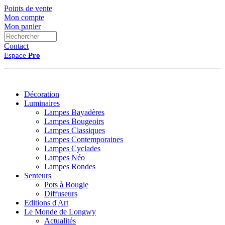
Points de vente
Mon compte
Mon panier
Contact
Espace
Pro
Décoration
Luminaires
Lampes Bayadères
Lampes Bougeoirs
Lampes Classiques
Lampes Contemporaines
Lampes Cyclades
Lampes Néo
Lampes Rondes
Senteurs
Pots à Bougie
Diffuseurs
Editions d'Art
Le Monde de Longwy
Actualités