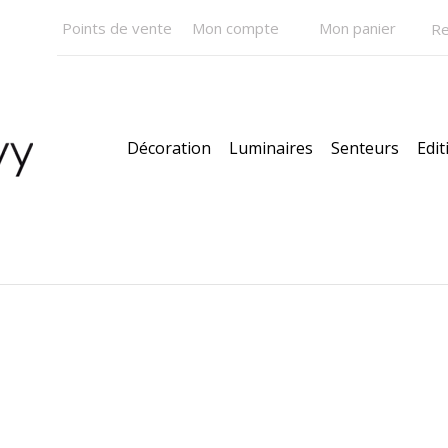
Points de vente
Mon compte
Mon panier
Décoration
Luminaires
Senteurs
Edit
Pendentifs