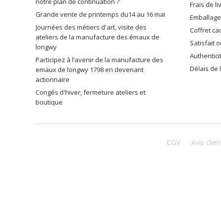
notre plan de continuation ?
frais de l
grande vente de printemps du14 au 16 mai
emballag
journées des métiers d'art, visite des
coffret c
ateliers de la manufacture des émaux de
satisfait
longwy
authentic
participez à l’avenir de la manufacture des
délais de
emaux de longwy 1798 en devenant
actionnaire
congés d'hiver, fermeture ateliers et
boutique
CGV
Avis clien