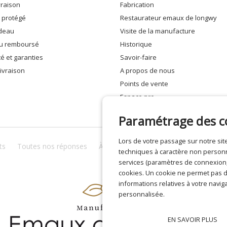
ivraison
fabrication
e protégé
restaurateur emaux de longwy
adeau
visite de la manufacture
 ou remboursé
historique
ité et garanties
savoir-faire
 livraison
a propos de nous
points de vente
espace pro
Paramétrage des c
Lors de votre passage sur notre s
ts
Toutes nos réponses
À propos de nous
Confidentialité
techniques à caractère non personne
services (paramètres de connexion, 
cookies. Un cookie ne permet pas de
informations relatives à votre naviga
personnalisée.
EN SAVOIR PLUS