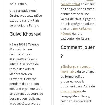
de la France.
collector 2024
en émaux
de Longwy, série limitée
Une certitude nous
et numérotée d'une
étreint avec cette pièce
valeur de 600 € à gagner
extraordinaire « Paris
pour la catégorie Adulte,
sera toujours Paris ».
et d'une
Box Créative
Guive Khosravi
Pâques
dans la
catégorie - de 12 ans.
Né en 1968 à Talence
Comment jouer
(France), rien ne
destinait Guive
?
KHOSRAVI à devenir
artiste. A sa sortie de
Téléchargez la version
l’école des Arts et
imprimable
du coloriage
Métiers d’Aix en
au format pdf ou
Provence, il exerce,
procurez-vous le
pendant dix ans, son
document dans l'une de
métier d’ingénieur tout
nos boutiques
de
en suivant des cours de
Longwy/Metz/Nancy,
dessin et en réalisant,
coloriez le en laissant
avec succès, gravures