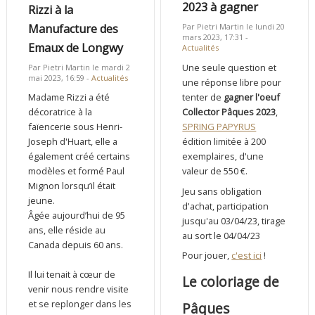
2023 à gagner
Rizzi à la
Manufacture des
Par Pietri Martin le lundi 20
mars 2023, 17:31 -
Emaux de Longwy
Actualités
Une seule question et
Par Pietri Martin le mardi 2
mai 2023, 16:59 -
Actualités
une réponse libre pour
tenter de
gagner l'oeuf
Madame Rizzi a été
Collector Pâques 2023
,
décoratrice à la
SPRING PAPYRUS
faïencerie sous Henri-
édition limitée à 200
Joseph d'Huart, elle a
exemplaires, d'une
également créé certains
valeur de 550 €.
modèles et formé Paul
Mignon lorsqu’il était
Jeu sans obligation
jeune.
d'achat, participation
Âgée aujourd’hui de 95
jusqu'au 03/04/23, tirage
ans, elle réside au
au sort le 04/04/23
Canada depuis 60 ans.
Pour jouer,
c'est ici
!
Il lui tenait à cœur de
Le coloriage de
venir nous rendre visite
et se replonger dans les
Pâques