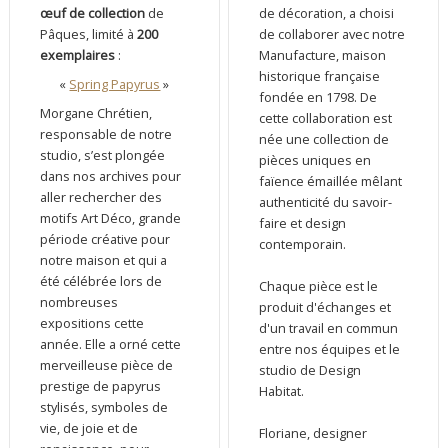
de décoration, a choisi
œuf de collection
de
de collaborer avec notre
Pâques, limité à
200
Manufacture, maison
exemplaires
:
historique française
«
Spring Papyrus
»
fondée en 1798. De
Morgane Chrétien,
cette collaboration est
responsable de notre
née une collection de
studio, s’est plongée
pièces uniques en
dans nos archives pour
faïence émaillée mêlant
aller rechercher des
authenticité du savoir-
motifs Art Déco, grande
faire et design
période créative pour
contemporain.
notre maison et qui a
été célébrée lors de
Chaque pièce est le
nombreuses
produit d'échanges et
expositions cette
d'un travail en commun
année. Elle a orné cette
entre nos équipes et le
merveilleuse pièce de
studio de Design
prestige de papyrus
Habitat.
stylisés, symboles de
vie, de joie et de
Floriane, designer