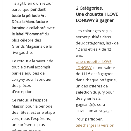
Il s'agit bien d'un retour
2 Catégories,
parce que
pendant
Une chouette I LOVE
toute la période Art
LONGWY à gagner
Déco la Manufacture
lorraine a collaboré avec
Les coloriages reçus
le label "Pomone"
du
seront publiés dans
plus célèbre des
deux catégories, les - de
Grands Magasins de la
12 ans et les + de 12
rive gauche.
ans.
Ce retour a la saveur de
Une chouette I LOVE
tout le travail accompli
LONGWY
, d'une valeur
par les équipes de
de 111 € est à gagner
Longwy pour fabriquer
dans chaque catégorie,
des pièces
un des critères de
d'exceptions.
sélection du jury pour
désigner les 2
Ce retour, à l'espace
gagnant(e)s sera
Maison pour la période
l'invitation au voyage.
des fêtes, est une étape
vers, nous l'espérons,
Pour participer,
une présence plus
téléchargez la version
pérenne, et vers