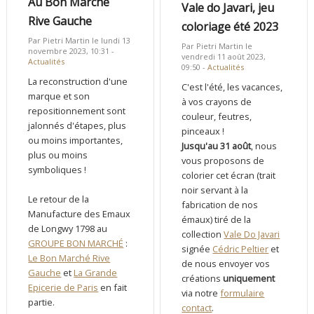
Au Bon Marché
Vale do Javari, jeu
Rive Gauche
coloriage été 2023
Par Pietri Martin le lundi 13
Par Pietri Martin le
novembre 2023, 10:31 -
vendredi 11 août 2023,
Actualités
09:50 -
Actualités
La reconstruction d'une
C'est l'été, les vacances,
marque et son
à vos crayons de
repositionnement sont
couleur, feutres,
jalonnés d'étapes, plus
pinceaux !
ou moins importantes,
Jusqu'au 31 août
, nous
plus ou moins
vous proposons de
symboliques !
colorier cet écran (trait
noir servant à la
Le retour de la
fabrication de nos
Manufacture des Emaux
émaux) tiré de la
de Longwy 1798 au
collection
Vale Do Javari
GROUPE BON MARCHÉ
:
signée
Cédric Peltier
et
Le Bon Marché Rive
de nous envoyer vos
Gauche
et
La Grande
créations
uniquement
Epicerie de Paris
en fait
via notre
formulaire
partie.
contact
.