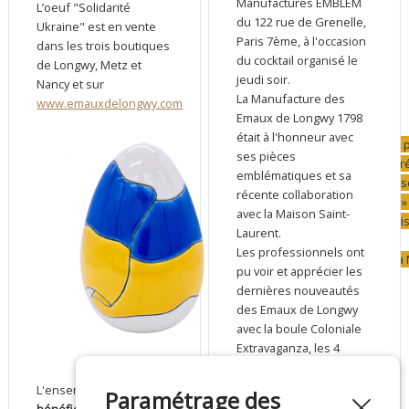
Manufactures EMBLEM
L’oeuf "Solidarité
du 122 rue de Grenelle,
Ukraine" est en vente
Paris 7ème, à l'occasion
dans les trois boutiques
du cocktail organisé le
de Longwy, Metz et
jeudi soir.
Nancy et sur
La Manufacture des
www.emauxdelongwy.com
Emaux de Longwy 1798
était à l'honneur avec
"Grâce à notre p
ses pièces
que les fonds r
emblématiques et sa
proche des beso
récente collaboration
Un « reporting »
avec la Maison Saint-
traçabilité pré
Laurent.
Martin Pietri
Les professionnels ont
Président de la
pu voir et apprécier les
dernières nouveautés
des Emaux de Longwy
avec la boule Coloniale
Extravaganza, les 4
diffuseurs de parfum et
la nouvelle boîte carrée
L'ensemble des
Paramétrage des
Héritage (boîte pour