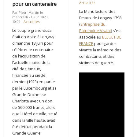
Actualités
pour un centenaire
La Manufacture des
Par Pietri Martin le
mercredi 21 juin 2023,
Emaux de Longwy 1798
10:01 -
Actualités
(
Entreprise du
Le couple grand-ducal
Patrimoine Vivant
) s'est
était en visite à Longwy
associée au
BLEUET DE
dimanche 18 juin pour
FRANCE
pour garder
célébrer le centenaire
vivante la mémoire des
de l'acquisition de
combattants et des
l'actuelle mairie de la
victimes de guerre.
cité des émaux,
financée au siècle
dernier (1923) en partie
par le Luxembourg et sa
Grande-Duchesse
Charlotte avec un don
de 500 000 francs, alors
que l'Hôtel de Ville, situé
dans la ville haute, avait
été détruit pendant la
Grande Guerre.