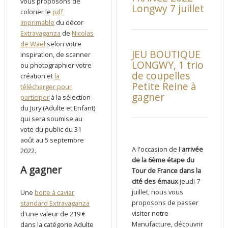
vous proposons de
Longwy 7 juillet
colorier le
pdf
imprimable
du décor
Extravaganza
de
Nicolas
de Waël
selon votre
JEU BOUTIQUE
inspiration, de scanner
LONGWY, 1 trio
ou photographier votre
de coupelles
création et
la
Petite Reine à
télécharger pour
gagner
participer
à la sélection
du Jury (Adulte et Enfant)
qui sera soumise au
vote du public du 31
août au 5 septembre
A l'occasion de l'
arrivée
2022.
de la 6ème étape du
A gagner
Tour de France dans la
cité des émaux
jeudi 7
juillet, nous vous
Une
boite à caviar
proposons de passer
standard Extravaganza
visiter notre
d'une valeur de 219 €
Manufacture, découvrir
dans la catégorie Adulte