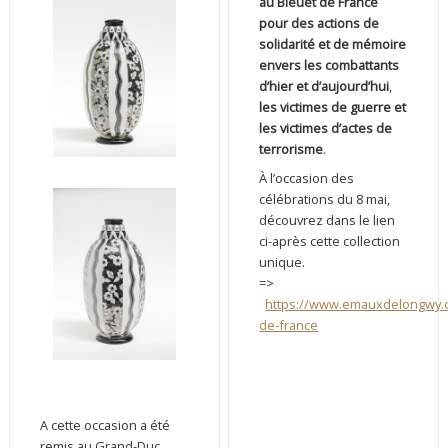
au Bleuet de France
pour des actions de
solidarité et de mémoire
envers les combattants
d’hier et d’aujourd’hui
,
les victimes de guerre et
les victimes d’actes de
terrorisme
.
À l’occasion des
célébrations du 8 mai,
découvrez dans le lien
ci-après cette collection
unique.
=>
https://www.emauxdelongwy.co
de-france
A cette occasion a été
remis au Grand-Duc