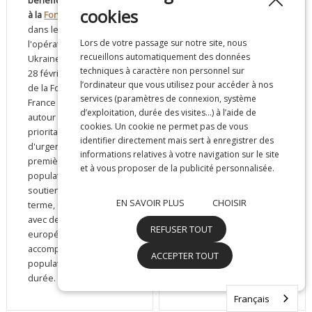
bénéfices sera reversé
cookies
chocolats ou autres
à la
Fondation de France
friandises).
dans le cadre de
Lors de votre passage sur notre site, nous
l'opération "Solidarité
recueillons automatiquement des données
Ukraine" lancée dès le
techniques à caractère non personnel sur
28 février. Les actions
l’ordinateur que vous utilisez pour accéder à nos
de la Fondation de
services (paramètres de connexion, système
France se déclinent
d’exploitation, durée des visites…) à l’aide de
autour de deux axes
cookies. Un cookie ne permet pas de vous
prioritaires : l'aide
identifier directement mais sert à enregistrer des
d'urgence(besoins de
informations relatives à votre navigation sur le site
première nécessité des
et à vous proposer de la publicité personnalisée.
populations) et un
soutien de plus long
EN SAVOIR PLUS
CHOISIR
terme, en concertation
avec des fondations
REFUSER TOUT
européennes, pour
accompagner ces
ACCEPTER TOUT
populations dans la
durée.
Français