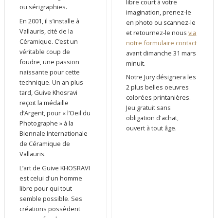
libre court à votre
ou sérigraphies.
imagination, prenez-le
En 2001, il s’installe à
en photo ou scannez-le
Vallauris, cité de la
et retournez-le nous
via
Céramique. C’est un
notre formulaire contact
véritable coup de
avant dimanche 31 mars
foudre, une passion
minuit.
naissante pour cette
Notre Jury désignera les
technique. Un an plus
2 plus belles oeuvres
tard, Guive Khosravi
colorées printanières.
reçoit la médaille
Jeu gratuit sans
d’Argent, pour « l’Oeil du
obligation d'achat,
Photographe » à la
ouvert à tout âge.
Biennale Internationale
de Céramique de
Vallauris.
L’art de Guive KHOSRAVI
est celui d'un homme
libre pour qui tout
semble possible. Ses
créations possèdent