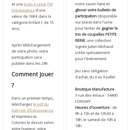
notre savoir-faire et
et une
boite à caviar PM
glisser votre bulletin de
Extravaganza
d'une
participation
(disponible
valeur de 168 € dans la
sur place) dans l'urne
catégorie Enfant (- de 15
pour tenter de
gagner le
ans).
trio de coupelles PETITE
REINE
, une collection
Après téléchargement
signée Julien Michaud
de votre photo, votre
créée spécialement
participation sera
pour l'événement.
publiée dans les 24h.
Jeu sans obligation
Comment jouer
d'achat, du 6 au 9 juillet
?
Boutique Manufacture
-
3 rue des émaux - 54400
Dans un premier temps,
LONGWY
téléchargez
le pdf du
Heures d'ouverture :
de
trait noir d'Extravaganza
9h à 12h et de 13h30 à
et imprimez-le.
18h, le samedi de 10h à
Coloriez le dessin selon
18h
votre humeur, votre