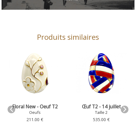
Produits similaires
ew - Oeuf T2
Œuf T2 - 14 juillet
Oeuf T2 
(Collect
eufs
Taille 2
Tail
1.00 €
535.00 €
430.