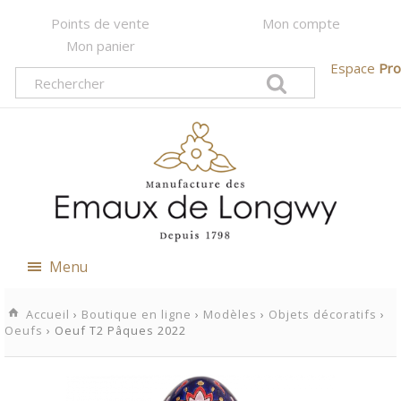
Points de vente
Mon compte
Mon panier
Espace
Pro
Menu
Accueil
›
Boutique en ligne
›
Modèles
›
Objets décoratifs
›
Oeufs
› Oeuf T2 Pâques 2022