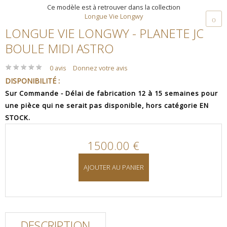
Ce modèle est à retrouver dans la collection
Longue Vie Longwy
LONGUE VIE LONGWY - PLANETE JC
BOULE MIDI ASTRO
★
★
★
★
★
★
★
★
★
★
0 avis
Donnez votre avis
DISPONIBILITÉ :
Sur Commande - Délai de fabrication 12 à 15 semaines pour
une pièce qui ne serait pas disponible, hors catégorie EN
STOCK.
1500.00 €
AJOUTER AU PANIER
DESCRIPTION