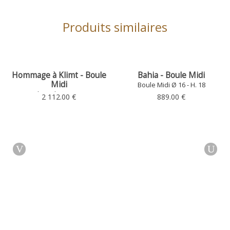
Produits similaires
Hommage à Klimt - Boule
Bahia - Boule Midi
Midi
Boule Midi Ø 16 - H. 18
Boule Midi Ø 16 - H. 18
2 112.00 €
889.00 €