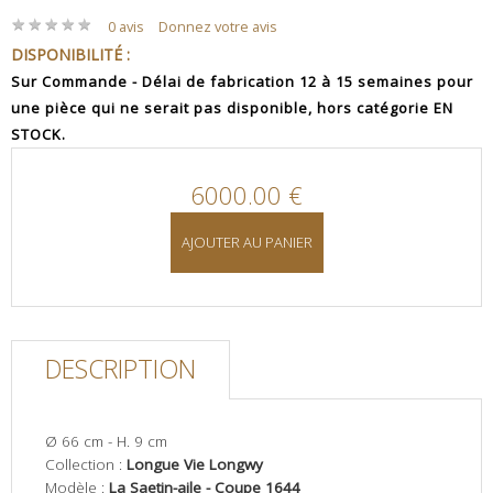
★
★
★
★
★
★
★
★
★
★
0 avis
Donnez votre avis
DISPONIBILITÉ :
Sur Commande - Délai de fabrication 12 à 15 semaines pour
une pièce qui ne serait pas disponible, hors catégorie EN
STOCK.
6000.00 €
AJOUTER AU PANIER
DESCRIPTION
Ø 66 cm - H. 9 cm
Collection :
Longue Vie Longwy
Modèle :
La Saetin-aile - Coupe 1644