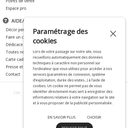
points de vente
espace pro
AIDE/FAQ
Paramétrage des
décor personnalisé
faire un cadeau
cookies
dédicace
toutes nos réponses
Lors de votre passage sur notre site, nous
recueillons automatiquement des données
carte cadeau
techniques à caractère non personnel sur
presse et média
l’ordinateur que vous utilisez pour accéder à nos
contact
services (paramètres de connexion, système
d’exploitation, durée des visites…) à l’aide de
cookies. Un cookie ne permet pas de vous
identifier directement mais sert à enregistrer des
CGV
Avis clients
Toutes nos réponses
À propos de nous
informations relatives à votre navigation sur le site
Confidentialité
Mentions légales
et à vous proposer de la publicité personnalisée.
EN SAVOIR PLUS
CHOISIR