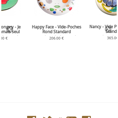
Nancy - Vide Poches Rond
Happy Face - Vide-Poches
Standard
Rond Standard
Rond Standard et Grand
Rond Standard et Grand
365.00 €
206.00 €
Modèle
Modèle