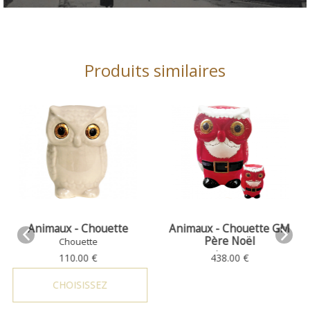
Produits similaires
Chouette
Animaux - Chouette GM
Chouette - H
Père Noël
(Turquoi
tte
Chouette
Chouett
0 €
438.00 €
171.00 
SSEZ