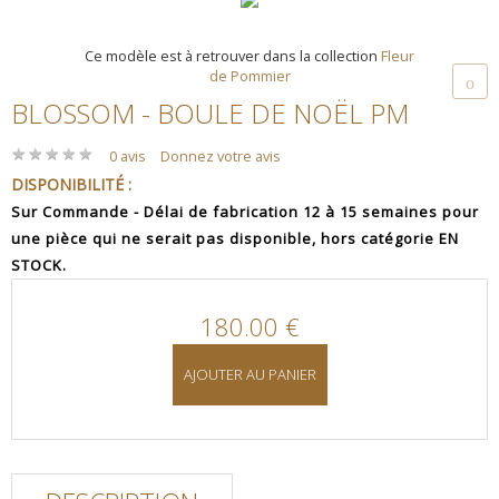
Ce modèle est à retrouver dans la collection
Fleur
de Pommier
BLOSSOM - BOULE DE NOËL PM
★
★
★
★
★
★
★
★
★
★
0 avis
Donnez votre avis
DISPONIBILITÉ :
Sur Commande - Délai de fabrication 12 à 15 semaines pour
une pièce qui ne serait pas disponible, hors catégorie EN
STOCK.
180.00 €
AJOUTER AU PANIER