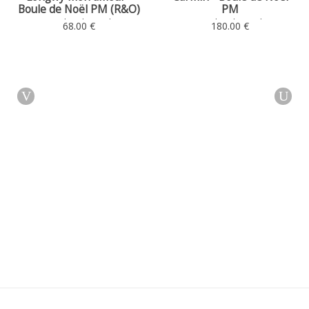
Boule de Noël PM (R&O)
PM
Boules de Noël
Boules de Noël
68.00 €
180.00 €