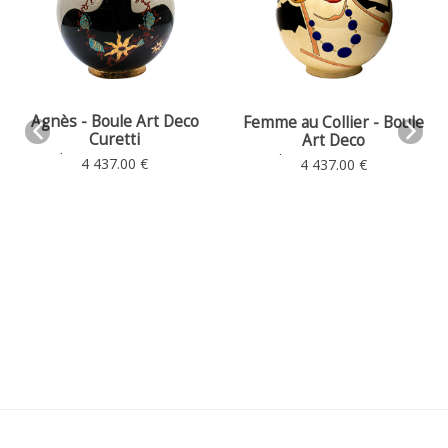
Agnès - Boule Art Deco
Femme au Collier - Boule
Curetti
Art Deco
Boule Art Deco Ø 35 - H. 38
Boule Art Deco Ø 35 - H. 38
4 437.00 €
4 437.00 €