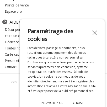
points de vente
espace pro
AIDE/FAQ
Paramétrage des
décor personnalisé
faire un cadeau
cookies
dédicace
toutes nos réponses
Lors de votre passage sur notre site, nous
recueillons automatiquement des données
carte cadeau
techniques à caractère non personnel sur
presse et média
l’ordinateur que vous utilisez pour accéder à nos
contact
services (paramètres de connexion, système
d’exploitation, durée des visites…) à l’aide de
cookies. Un cookie ne permet pas de vous
identifier directement mais sert à enregistrer des
CGV
Avis clients
Toutes nos réponses
À propos de nous
informations relatives à votre navigation sur le site
Confidentialité
Mentions légales
et à vous proposer de la publicité personnalisée.
EN SAVOIR PLUS
CHOISIR