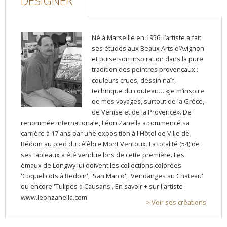
DESIGNER
Né à Marseille en 1956, l’artiste a fait
ses études aux Beaux Arts d’Avignon
et puise son inspiration dans la pure
tradition des peintres provençaux :
couleurs crues, dessin naïf,
technique du couteau… «Je m’inspire
de mes voyages, surtout de la Grèce,
de Venise et de la Provence». De
renommée internationale, Léon Zanella a commencé sa
carrière à 17 ans par une exposition à l'Hôtel de Ville de
Bédoin au pied du célèbre Mont Ventoux. La totalité (54) de
ses tableaux a été vendue lors de cette première. Les
émaux de Longwy lui doivent les collections colorées
'Coquelicots à Bedoin', 'San Marco', 'Vendanges au Chateau'
ou encore 'Tulipes à Causans'. En savoir + sur l'artiste :
www.leonzanella.com
> Voir ses créations