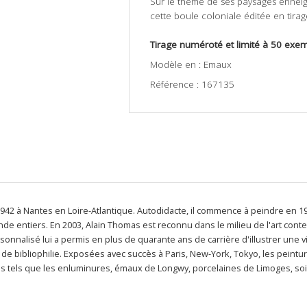
Sur le thème de ses paysages enneig
cette boule coloniale éditée en tirage
Tirage numéroté et limité à 50 exem
Modèle en : Emaux
Référence : 167135
1942 à Nantes en Loire-Atlantique. Autodidacte, il commence à peindre en 19
entiers. En 2003, Alain Thomas est reconnu dans le milieu de l'art conte
personnalisé lui a permis en plus de quarante ans de carrière d'illustrer un
s de bibliophilie. Exposées avec succès à Paris, New-York, Tokyo, les pein
ues tels que les enluminures, émaux de Longwy, porcelaines de Limoges, soie