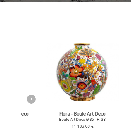
Flora - Boule Art Deco
 Deco
Eclats
Boule Art Deco Ø 35 - H. 38
8
11 103.00 €