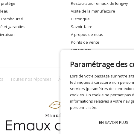
e protégé
restaurateur emaux de longwy
adeau
visite de la manufacture
 ou remboursé
historique
ité et garanties
savoir-faire
 livraison
a propos de nous
points de vente
espace pro
Paramétrage des c
Lors de votre passage sur notre s
ts
Toutes nos réponses
À propos de nous
Confidentialité
techniques à caractère non personne
services (paramètres de connexion, 
cookies. Un cookie ne permet pas de
informations relatives à votre naviga
personnalisée.
EN SAVOIR PLUS