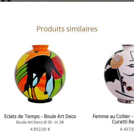
Produits similaires
 de Temps - Boule Art Deco
Femme au Collier - Boule A
Curetti Recoloré
Boule Art Deco Ø 35 - H. 38
Boule Art Deco Ø 35 - H. 3
4 852.00 €
4 437.00 €