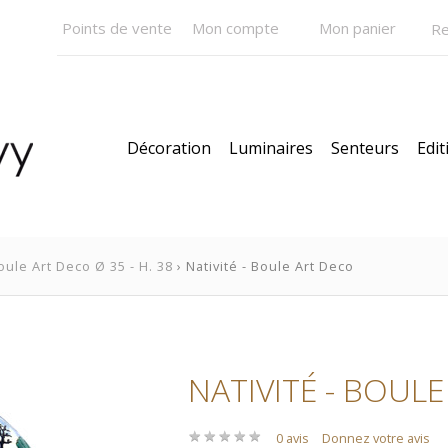
Points de vente
Mon compte
Mon panier
Décoration
Luminaires
Senteurs
Edit
oule Art Deco Ø 35 - H. 38
› Nativité - Boule Art Deco
NATIVITÉ - BOUL
★
★
★
★
★
★
★
★
★
★
0 avis
Donnez votre avis
Pendentifs