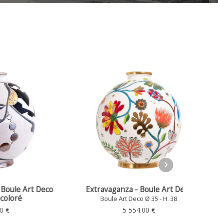
Agnè
rt Deco
Extravaganza - Boule Art Deco
Boule Art Deco Ø 35 - H. 38
8
5 554.00 €