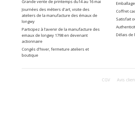
grande vente de printemps du14 au 16 mai
emballag
journées des métiers d'art, visite des
coffret c
ateliers de la manufacture des émaux de
satisfait
longwy
authentic
participez à l’avenir de la manufacture des
délais de
emaux de longwy 1798 en devenant
actionnaire
congés d'hiver, fermeture ateliers et
boutique
CGV
Avis clien