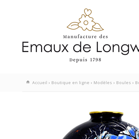
Accueil
›
Boutique en ligne
›
Modèles
›
Boules
›
B