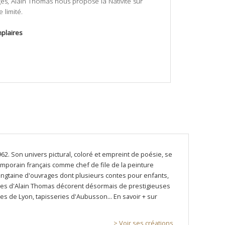
és, Alain Thomas nous propose la Nativité sur
 limité.
plaires
62. Son univers pictural, coloré et empreint de poésie, se
mporain français comme chef de file de la peinture
e vingtaine d'ouvrages dont plusieurs contes pour enfants,
tures d'Alain Thomas décorent désormais de prestigieuses
s de Lyon, tapisseries d'Aubusson... En savoir + sur
> Voir ses créations