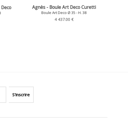
uretti
Extravaganza - Boule Art Deco
8
Boule Art Deco Ø 35 - H. 38
5 554.00 €