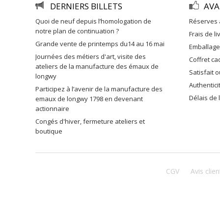
DERNIERS BILLETS
AVA
quoi de neuf depuis l’homologation de
réserves 
notre plan de continuation ?
frais de l
grande vente de printemps du14 au 16 mai
emballag
journées des métiers d'art, visite des
coffret c
ateliers de la manufacture des émaux de
satisfait
longwy
authentic
participez à l’avenir de la manufacture des
délais de
emaux de longwy 1798 en devenant
actionnaire
congés d'hiver, fermeture ateliers et
boutique
CGV
Avis clien