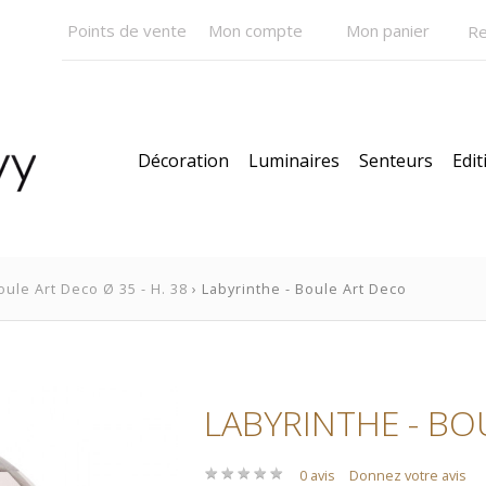
Points de vente
Mon compte
Mon panier
Décoration
Luminaires
Senteurs
Edit
oule Art Deco Ø 35 - H. 38
› Labyrinthe - Boule Art Deco
LABYRINTHE - BO
★
★
★
★
★
★
★
★
★
★
0 avis
Donnez votre avis
Pendentifs