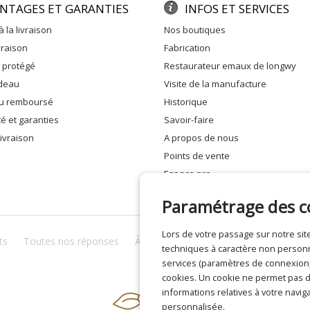
NTAGES ET GARANTIES
INFOS ET SERVICES
à la livraison
nos boutiques
ivraison
fabrication
e protégé
restaurateur emaux de longwy
adeau
visite de la manufacture
 ou remboursé
historique
ité et garanties
savoir-faire
 livraison
a propos de nous
points de vente
espace pro
Paramétrage des c
Lors de votre passage sur notre s
ts
Toutes nos réponses
À propos de nous
Confidentialité
techniques à caractère non personne
services (paramètres de connexion, 
cookies. Un cookie ne permet pas de
informations relatives à votre naviga
personnalisée.