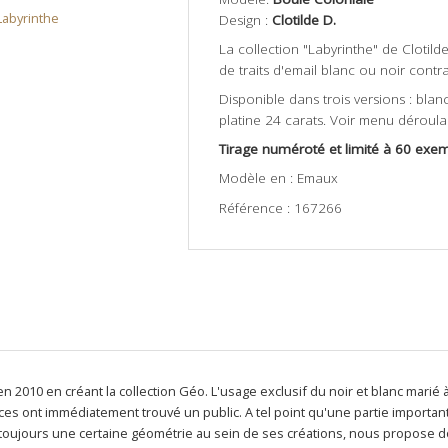
Labyrinthe
Design :
Clotilde D.
La collection "Labyrinthe" de Clotild
de traits d'email blanc ou noir contr
Disponible dans trois versions : blanc
platine 24 carats. Voir menu déroula
Tirage numéroté et limité à 60 exem
Modèle en : Emaux
Référence : 167266
n 2010 en créant la collection Géo. L'usage exclusif du noir et blanc marié à
èces ont immédiatement trouvé un public. A tel point qu'une partie importa
ant toujours une certaine géométrie au sein de ses créations, nous propose 