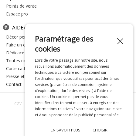
points de vente
espace pro
AIDE/FAQ
Paramétrage des
décor personnalisé
faire un cadeau
cookies
dédicace
toutes nos réponses
Lors de votre passage sur notre site, nous
recueillons automatiquement des données
carte cadeau
techniques à caractère non personnel sur
presse et média
l’ordinateur que vous utilisez pour accéder à nos
contact
services (paramètres de connexion, système
d’exploitation, durée des visites…) à l’aide de
cookies. Un cookie ne permet pas de vous
identifier directement mais sert à enregistrer des
CGV
Avis clients
Toutes nos réponses
À propos de nous
informations relatives à votre navigation sur le site
Confidentialité
Mentions légales
et à vous proposer de la publicité personnalisée.
EN SAVOIR PLUS
CHOISIR