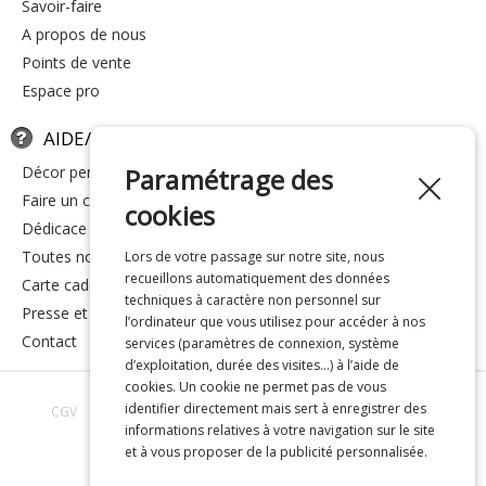
savoir-faire
a propos de nous
points de vente
espace pro
AIDE/FAQ
Paramétrage des
décor personnalisé
faire un cadeau
cookies
dédicace
toutes nos réponses
Lors de votre passage sur notre site, nous
recueillons automatiquement des données
carte cadeau
techniques à caractère non personnel sur
presse et média
l’ordinateur que vous utilisez pour accéder à nos
contact
services (paramètres de connexion, système
d’exploitation, durée des visites…) à l’aide de
cookies. Un cookie ne permet pas de vous
identifier directement mais sert à enregistrer des
CGV
Avis clients
Toutes nos réponses
À propos de nous
informations relatives à votre navigation sur le site
Confidentialité
Mentions légales
et à vous proposer de la publicité personnalisée.