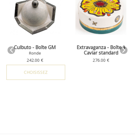
Culbuto - Boîte GM
Extravaganza - Boîte à
Caviar standard
Ronde
Ronde
242.00 €
276.00 €
CHOISISSEZ